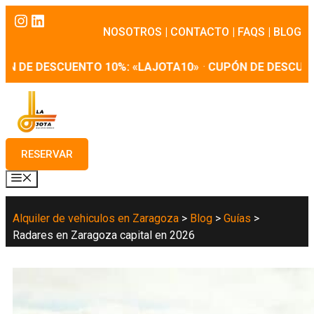
Saltar
Instagram
LinkedIn
al
NOSOTROS
|
CONTACTO
|
FAQS
|
BLOG
contenido
N DE DESCUENTO 10%: «LAJOTA10»
·
CUPÓN DE DESCUENT
RESERVAR
MENÚ
Alquiler de vehiculos en Zaragoza
>
Blog
>
Guías
>
Radares en Zaragoza capital en 2026