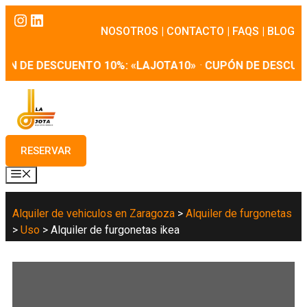
Saltar
Instagram
LinkedIn
al
NOSOTROS
|
CONTACTO
|
FAQS
|
BLOG
contenido
N DE DESCUENTO 10%: «LAJOTA10»
·
CUPÓN DE DESCUEN
RESERVAR
MENÚ
Alquiler de vehiculos en Zaragoza
>
Alquiler de furgonetas
>
Uso
>
Alquiler de furgonetas ikea