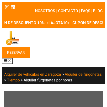
Saltar
Instagram
LinkedIn
al
NOSOTROS
|
CONTACTO
|
FAQS
|
BLOG
contenido
ÓN DE DESCUENTO 10%: «LAJOTA10»
·
CUPÓN DE DESCUEN
RESERVAR
MENÚ
Alquiler de vehiculos en Zaragoza
>
Alquiler de furgonetas
>
Tiempo
>
Alquiler furgonetas por horas