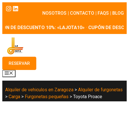
Saltar
Instagram
LinkedIn
al
NOSOTROS
|
CONTACTO
|
FAQS
|
BLOG
contenido
ÓN DE DESCUENTO 10%: «LAJOTA10»
·
CUPÓN DE DESCUEN
RESERVAR
MENÚ
Alquiler de vehiculos en Zaragoza
>
Alquiler de furgonetas
>
Carga
>
Furgonetas pequeñas
>
Toyota Proace