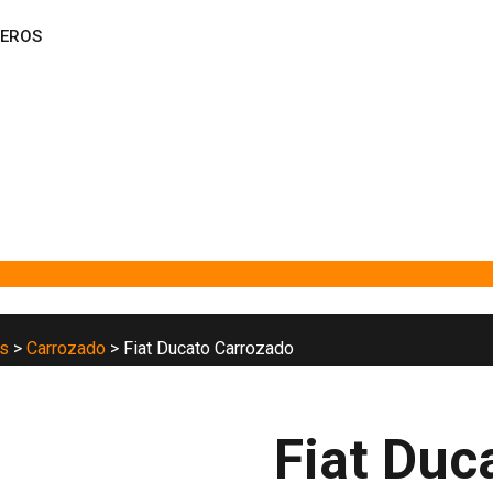
JEROS
es
>
Carrozado
>
Fiat Ducato Carrozado
Fiat Duc