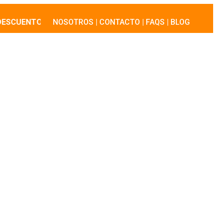
UENTO 10%: «LAJOTA10»
NOSOTROS
|
·
CONTACTO
CUPÓN DE DESCUENTO 10%: «
|
FAQS
|
BLOG