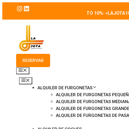
Saltar
Instagram
LinkedIn
al
·
CUPÓN DE DESCUENTO 10%: «LAJOTA10»
·
contenido
RESERVAR
MENÚ
MENÚ
ALQUILER DE FURGONETAS
ALQUILER DE FURGONETAS PEQUE
ALQUILER DE FURGONETAS MEDIAN
ALQUILER DE FURGONETAS GRAND
ALQUILER DE FURGONETAS DE PAS