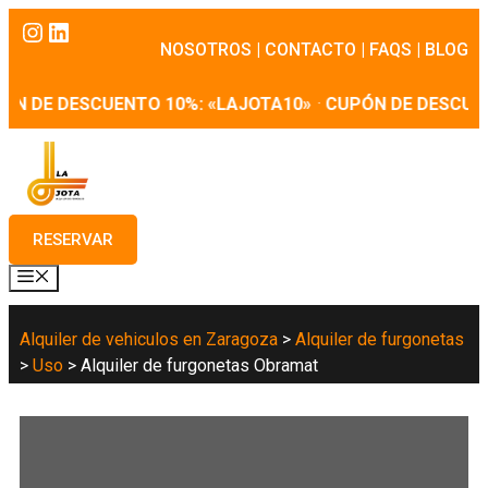
Saltar
Instagram
LinkedIn
al
NOSOTROS
|
CONTACTO
|
FAQS
|
BLOG
contenido
N DE DESCUENTO 10%: «LAJOTA10»
·
CUPÓN DE DESCUEN
RESERVAR
MENÚ
Alquiler de vehiculos en Zaragoza
>
Alquiler de furgonetas
>
Uso
>
Alquiler de furgonetas Obramat